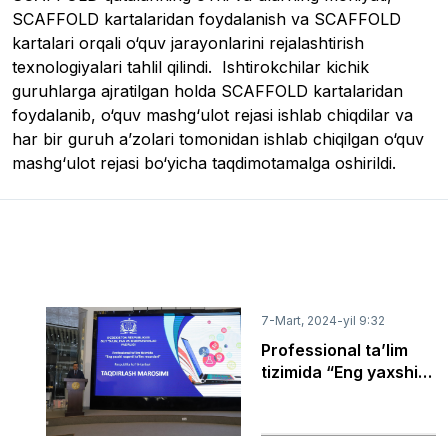
SCAFFOLD kartalaridan foydalanish va SCAFFOLD 
kartalari orqali o‘quv jarayonlarini rejalashtirish 
texnologiyalari tahlil qilindi.  Ishtirokchilar kichik 
guruhlarga ajratilgan holda SCAFFOLD kartalaridan 
foydalanib, o‘quv mashg‘ulot rejasi ishlab chiqdilar va 
har bir guruh a’zolari tomonidan ishlab chiqilgan o‘quv 
mashg‘ulot rejasi bo‘yicha taqdimotamalga oshirildi.
7-Mart, 2024-yil 9:32
Professional ta’lim
tizimida “Eng yaxshi
raqamli ta’lim
resurslari” Respublika
kо‘rik-tanlovi g‘oliblari