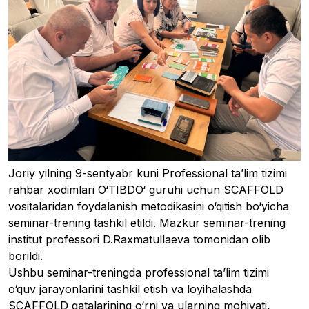
Joriy yilning 9-sentyabr kuni Professional ta’lim tizimi 
rahbar xodimlari O‘TIBDO‘ guruhi uchun SCAFFOLD 
vositalaridan foydalanish metodikasini o‘qitish bo‘yicha 
seminar-trening tashkil etildi. Mazkur seminar-trening 
institut professori D.Raxmatullaeva tomonidan olib 
borildi.

Ushbu seminar-treningda professional ta’lim tizimi 
o‘quv jarayonlarini tashkil etish va loyihalashda 
SCAFFOLD qatalarining o‘rni va ularning mohiyati, 