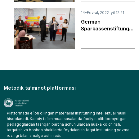
mexanizmlari hamda
Professional ta’lim
14-Fevral, 2022-yil 12:21
tizimida xususiy
German
sektorni roli
Sparkassenstiftung
for International
Cooperation loyihasi
doirasida Pedagogik
innovatsiyalar
institutida “Micro
Business game”ga
bag‘ishlangan
seminar o‘tkazildi
Metodik ta’minot platformasi
Platformada e’lon qilingan materiallar Institutning intellektual mulki
hisoblanadi. Kasbiy ta’lim muassasalarida faoliyat olib borayotgan
pedagoglardan tashqari barcha uchun ulardan nusxa kо‘chirish,
tarqatish va boshqa shakllarda foydalanish faqat Institutning yozma
roziligi bilan amalga oshiriladi.