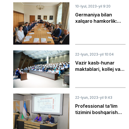
tadqirlandi
10-Iyul, 2023-yil 9:20
Germaniya bilan
xalqaro hamkorlik:
dual ta’lim tizimini
tatbiq etishning
amaliy jihatlari
22-Iyun, 2023-yil 10:04
Vazir kasb-hunar
maktablari, kollej va
texnikumlar
rahbarlari bilan
muloqot qildi
22-Iyun, 2023-yil 9:43
Professional ta’lim
tizimini boshqarish
asoslari va sifatni
ta’minlash