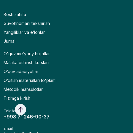
Bosh sahifa
Guvohnomani tekshirish
Yangiliklar va e’lonlar
Jurnal
O'quv me’yoriy hujjatlar
Malaka oshirish kurslari
O‘quv adabiyotlar
O‘qitish materiallari to'plami
Metodik mahsulotlar
Tizimga kirish
Telefon
+998 71 246-90-37
Email