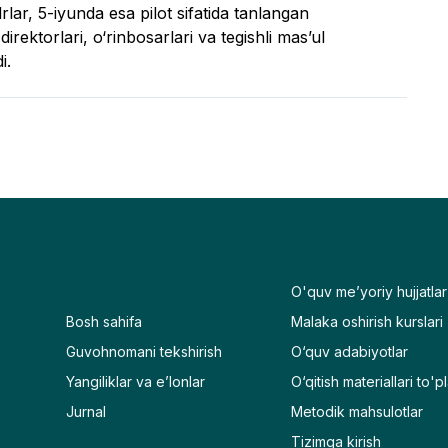
ar, 5-iyunda esa pilot sifatida tanlangan 
rektorlari, o‘rinbosarlari va tegishli mas’ul 
i.
O'quv me’yoriy hujjatlar
Bosh sahifa
Malaka oshirish kurslari
Guvohnomani tekshirish
O‘quv adabiyotlar
Yangiliklar va e’lonlar
O‘qitish materiallari to'p
Jurnal
Metodik mahsulotlar
Tizimga kirish