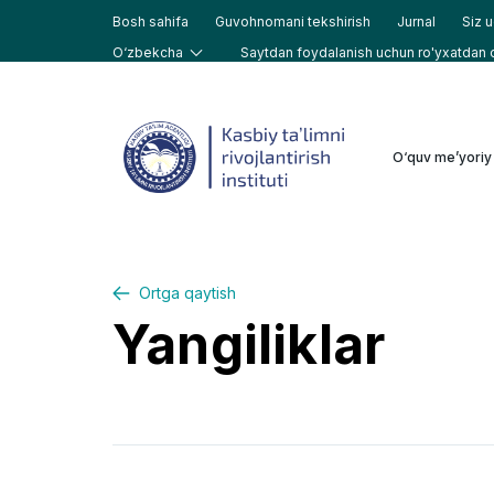
Bosh sahifa
Guvohnomani tekshirish
Jurnal
Siz 
O‘zbekcha
Saytdan foydalanish uchun ro'yxatdan o'
O‘zbekcha
English
O‘quv me’yoriy 
Ortga qaytish
Yangiliklar