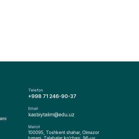
Telefon
+998 71 246-90-37
Email
kasbiytalim@edu.uz
lami
Manzil
100095, Toshkent shahar, Olmazor
tumani, Talabalar ko‘chasi, 96-uy