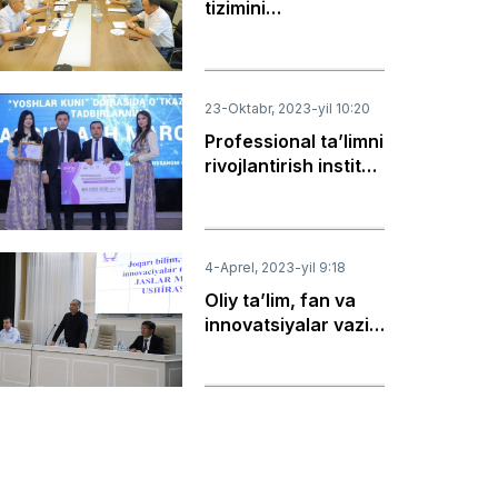
tizimini
rivojlantirishda
navbatdagi qadam
23-Oktabr, 2023-yil 10:20
Professional ta’limni
rivojlantirish instituti
mutaxassisi “Eng
faol ishtirokchi”
nominatsiyasi 3-
o‘rin sohibi bo’ldi
4-Aprel, 2023-yil 9:18
Oliy taʼlim, fan va
innovatsiyalar vaziri
Qoraqalpogʻistonda