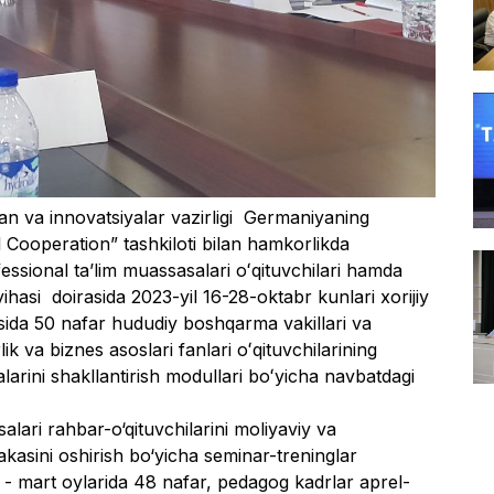
fan va innovatsiyalar vazirligi  Germaniyaning 
Cooperation” tashkiloti bilan hamkorlikda 
fessional taʼlim muassasalari oʻqituvchilari hamda 
yihasi  doirasida 2023-yil 16-28-oktabr kunlari xorijiy 
sida 50 nafar hududiy boshqarma vakillari va  
ik va biznes asoslari fanlari oʻqituvchilarining 
larini shakllantirish modullari boʻyicha navbatdagi 
lari rahbar-o‘qituvchilarini moliyaviy va 
akasini oshirish bo‘yicha seminar-treninglar 
ral - mart oylarida 48 nafar, pedagog kadrlar aprel-