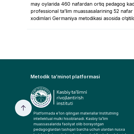
may oylarida 460 nafardan ortiq pedagog kadrl
professional ta’lim muassasalarining 52 nafar di
xodimlari Germaniya metodikasi asosida o‘qitild
Metodik ta’minot platformasi
Platformada e’lon qilingan materiallar Institutning
intellektual mulki hisoblanadi. Kasbiy ta’lim
muassasalarida faoliyat olib borayotgan
pedagoglardan tashqari barcha uchun ulardan nusxa