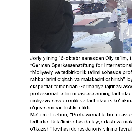
Joriy yilning 16-oktabr sanasidan Oliy ta’lim, 
“German Sparkassenstiftung for International 
“Moliyaviy va tadbirkorlik taʼlimi sohasida pro
rahbarlarini oʻqitish va malakasini oshirish” lo
ekspertlar tomonidan Germaniya tajribasi aso
professional taʼlim muassasalarining tadbirkorl
moliyaviy savodxonlik va tadbirkorlik koʻnikma
oʻquv-seminar tashkil etildi.

Ma’lumot uchun, “Professional ta’lim muassasa
tadbirkorlik ta’limi sohasida tayyorlash va mal
o‘tkazish” loyihasi doirasida joriy yilning fev