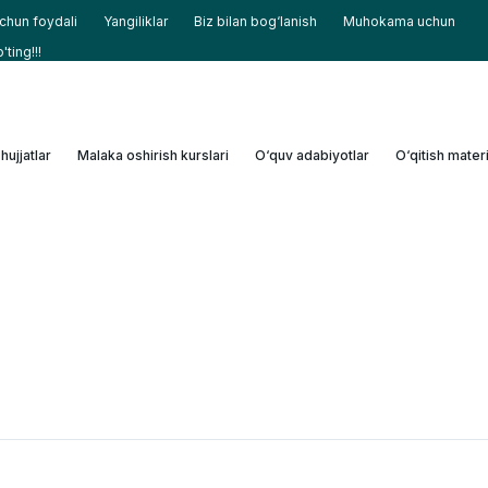
uchun foydali
Yangiliklar
Biz bilan bog‘lanish
Muhokama uchun
ting!!!
hujjatlar
Malaka oshirish kurslari
O‘quv adabiyotlar
O‘qitish materi