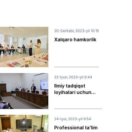
20-Sentabr, 2023-yil 10:15
Xalqaro hamkorlik
22-Iyun, 2023-yil 9:44
Ilmiy tadqiqot
loyihalari uchun
davlat buyurtmasini
shakllantirish
(loyiha tematik
mavzularini ishlab
24-Iyul, 2023-yil 9:54
chiqish)
Professional ta’lim