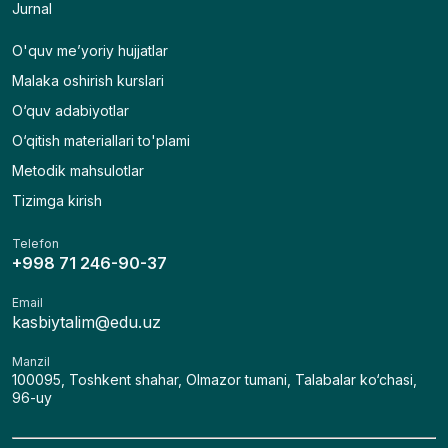
Jurnal
O'quv me’yoriy hujjatlar
Malaka oshirish kurslari
O‘quv adabiyotlar
O‘qitish materiallari to'plami
Metodik mahsulotlar
Tizimga kirish
Telefon
+998 71 246-90-37
Email
kasbiytalim@edu.uz
Manzil
100095, Toshkent shahar, Olmazor tumani, Talabalar ko‘chasi,
96-uy