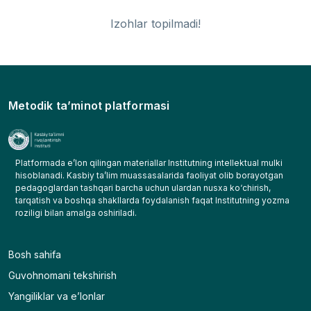
Izohlar topilmadi!
Metodik ta’minot platformasi
Platformada e’lon qilingan materiallar Institutning intellektual mulki
hisoblanadi. Kasbiy ta’lim muassasalarida faoliyat olib borayotgan
pedagoglardan tashqari barcha uchun ulardan nusxa kо‘chirish,
tarqatish va boshqa shakllarda foydalanish faqat Institutning yozma
roziligi bilan amalga oshiriladi.
Bosh sahifa
Guvohnomani tekshirish
Yangiliklar va e’lonlar